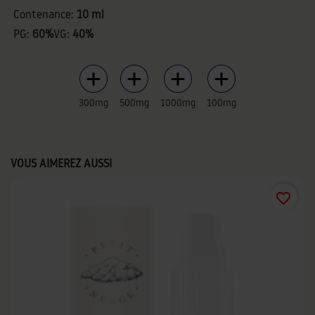
Contenance:
10 ml
PG:
60%
VG:
40%
300mg
500mg
1000mg
100mg
VOUS AIMEREZ AUSSI
favorite_border