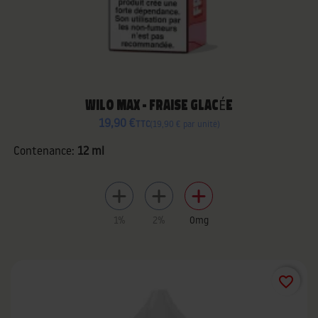
WILO MAX - FRAISE GLACÉE
19,90 €
TTC
19,90 € par unité
Contenance:
12 ml
1%
2%
0mg
favorite_border