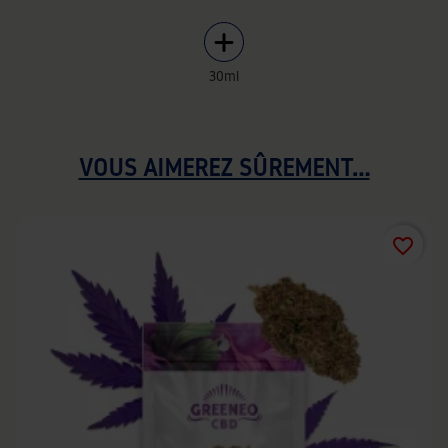
30ml
VOUS AIMEREZ SÛREMENT...
favorite_border