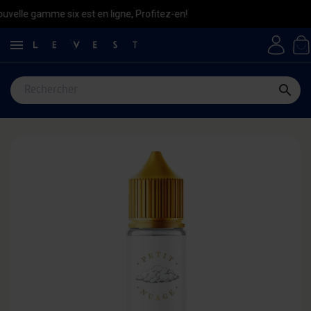
ix est en ligne, Profitez-en!

search