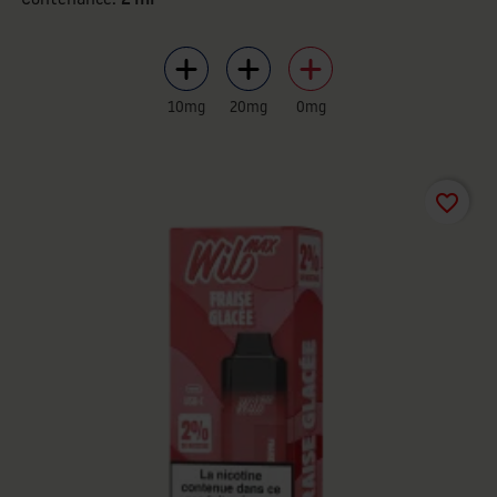
10mg
20mg
0mg
favorite_border