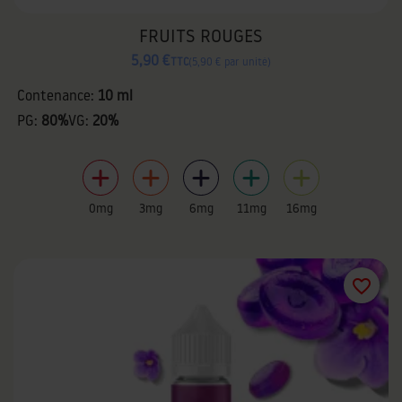
FRUITS ROUGES
5,90 €
TTC
5,90 € par unité
Contenance:
10 ml
PG:
80%
VG:
20%
0mg
3mg
6mg
11mg
16mg
favorite_border