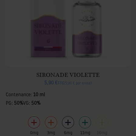
SIRONADE VIOLETTE
5,90 €
TTC
5,90 € par unité
Contenance:
10 ml
PG:
50%
VG:
50%
0mg
3mg
6mg
11mg
16mg