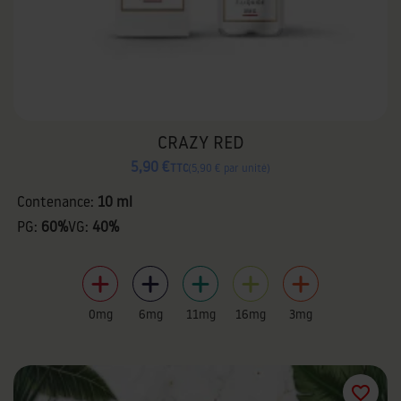
CRAZY RED
5,90 €
TTC
5,90 € par unité
Contenance:
10 ml
PG:
60%
VG:
40%
0mg
6mg
11mg
16mg
3mg
favorite_border