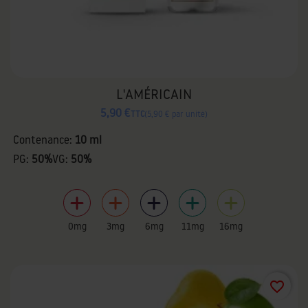
L'AMÉRICAIN
5,90 €
TTC
5,90 € par unité
Contenance:
10 ml
PG:
50%
VG:
50%
0mg
3mg
6mg
11mg
16mg
favorite_border