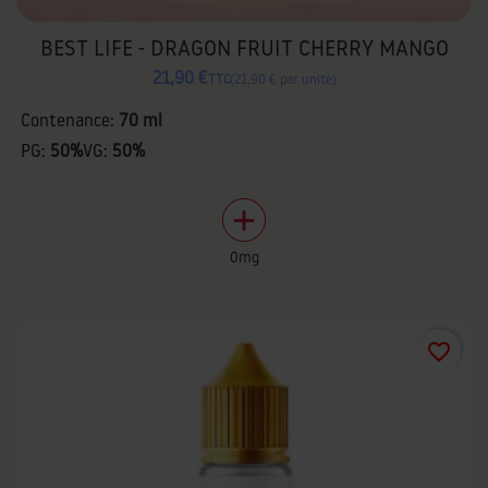
BEST LIFE - DRAGON FRUIT CHERRY MANGO
21,90 €
TTC
21,90 € par unité
Contenance:
70 ml
PG:
50%
VG:
50%
0mg
favorite_border