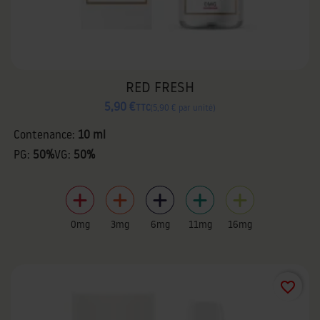
RED FRESH
5,90 €
TTC
5,90 € par unité
Contenance:
10 ml
PG:
50%
VG:
50%
0mg
3mg
6mg
11mg
16mg
favorite_border