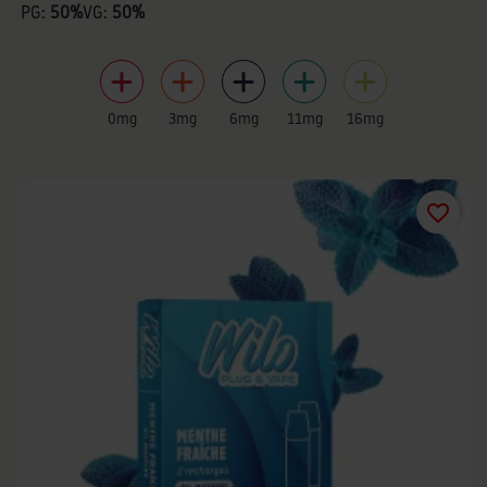
PG:
50%
VG:
50%
0mg
3mg
6mg
11mg
16mg
favorite_border