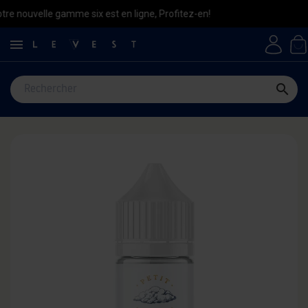
lle gamme six est en ligne, Profitez-en!

search