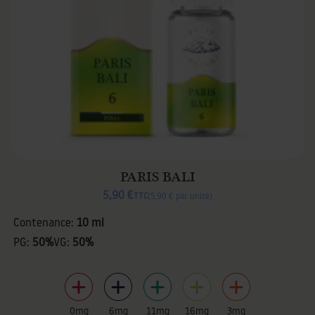
PARIS BALI
5,90 €
TTC
5,90 € par unité
Contenance:
10 ml
PG:
50%
VG:
50%
0mg
6mg
11mg
16mg
3mg