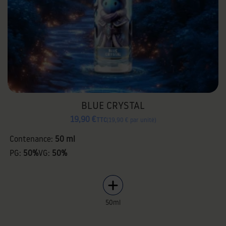
BLUE CRYSTAL
19,90 €
TTC
19,90 € par unité
Contenance:
50 ml
PG:
50%
VG:
50%
50ml