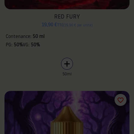
RED FURY
19,90 €
TTC
19,90 € par unité
Contenance:
50 ml
PG:
50%
VG:
50%
50ml
favorite_border