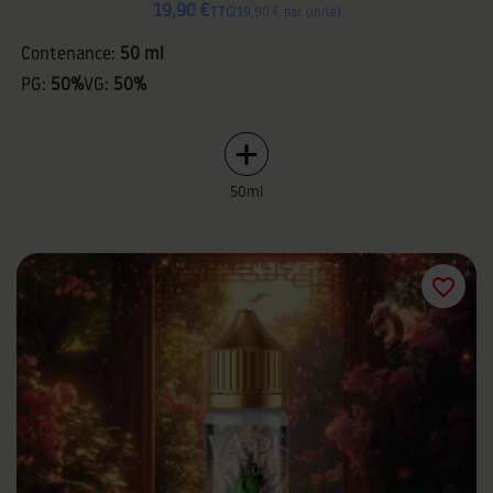
19,90 €
TTC
19,90 € par unité
Contenance:
50 ml
PG:
50%
VG:
50%
50ml
favorite_border