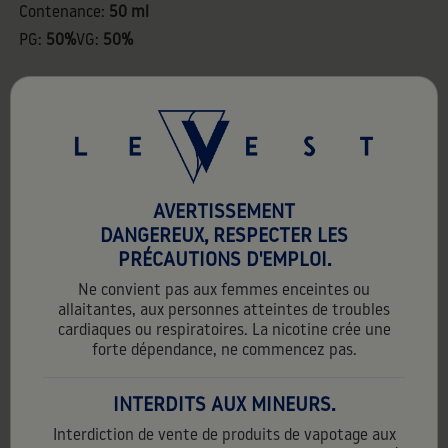
Contenance:
50 ml
PG:
50%
VG:
50%
50ml
AVERTISSEMENT
favorite_border
DANGEREUX, RESPECTER LES
PRÉCAUTIONS D'EMPLOI.
Ne convient pas aux femmes enceintes ou
allaitantes, aux personnes atteintes de troubles
cardiaques ou respiratoires. La nicotine crée une
forte dépendance, ne commencez pas.
INTERDITS AUX MINEURS.
Interdiction de vente de produits de vapotage aux