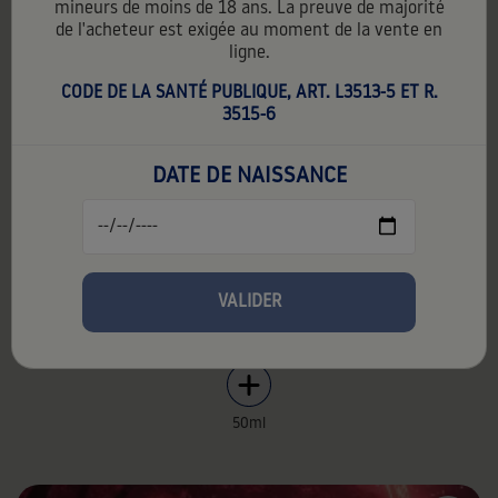
mineurs de moins de 18 ans. La preuve de majorité
de l'acheteur est exigée au moment de la vente en
ligne.
CODE DE LA SANTÉ PUBLIQUE, ART. L3513-5 ET R.
3515-6
DATE DE NAISSANCE
MELON KNIGHT
19,90 €
TTC
19,90 € par unité
Contenance:
50 ml
VALIDER
PG:
50%
VG:
50%
50ml