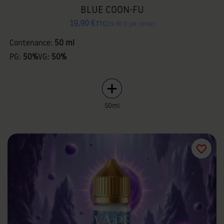
BLUE COON-FU
19,90 €
TTC
19,90 € par unité
Contenance:
50 ml
PG:
50%
VG:
50%
50ml
favorite_border