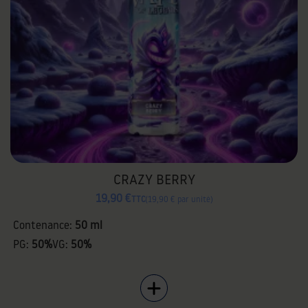
CRAZY BERRY
19,90 €
TTC
19,90 € par unité
Contenance:
50 ml
PG:
50%
VG:
50%