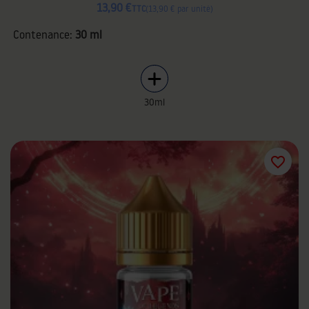
13,90 €
TTC
13,90 € par unité
Contenance:
30 ml
30ml
favorite_border