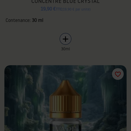
CONCENTRÉ BLUE CRYSTAL
19,90 €
TTC
19,90 € par unité
Contenance:
30 ml
30ml
favorite_border