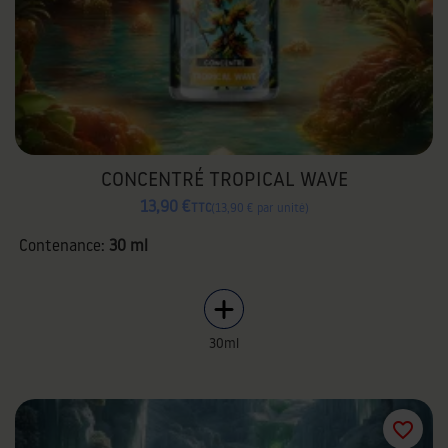
CONCENTRÉ TROPICAL WAVE
13,90 €
TTC
13,90 € par unité
Contenance:
30 ml
30ml
favorite_border