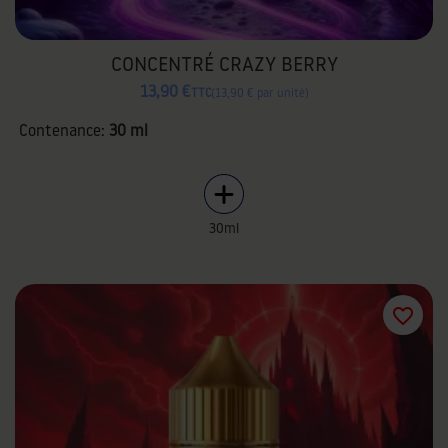
CONCENTRÉ CRAZY BERRY
13,90 €
TTC
13,90 € par unité
Contenance:
30 ml
30ml
favorite_border