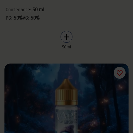
Contenance:
50 ml
PG:
50%
VG:
50%
50ml
favorite_border