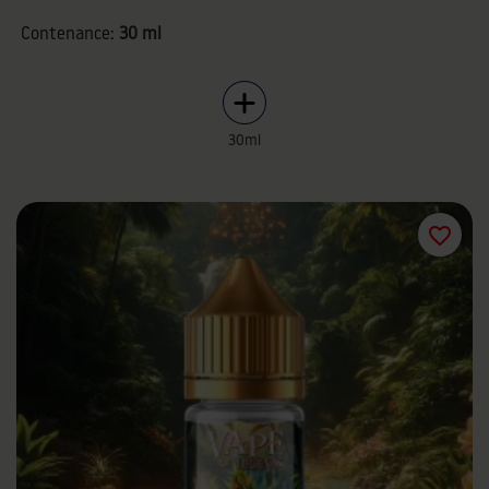
Contenance:
30 ml
30ml
favorite_border