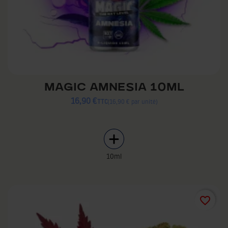
MAGIC AMNESIA 10ML
16,90 €
TTC
16,90 € par unité
10ml
favorite_border