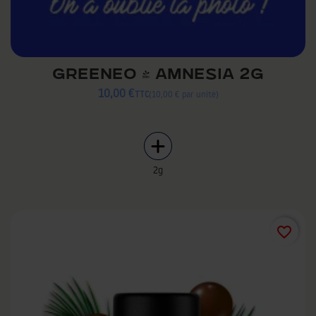
GREENEO - AMNESIA 2G
10,00 €
TTC
10,00 € par unité
2g
favorite_border