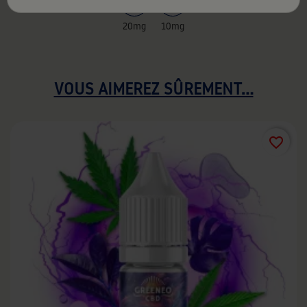
20mg
10mg
VOUS AIMEREZ SÛREMENT...
favorite_border