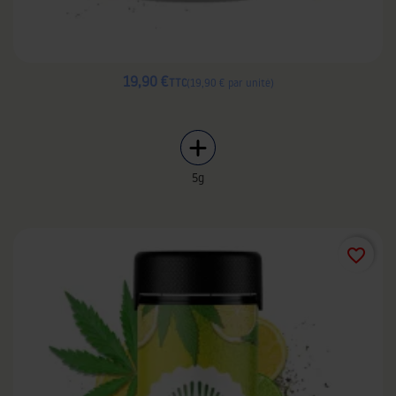
19,90 €
TTC
19,90 € par unité
5g
favorite_border