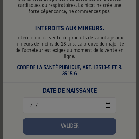
cardiaques ou respiratoires. La nicotine crée une
forte dépendance, ne commencez pas.
INTERDITS AUX MINEURS.
Interdiction de vente de produits de vapotage aux
mineurs de moins de 18 ans. La preuve de majorité
de l'acheteur est exigée au moment de la vente en
ligne.
CODE DE LA SANTÉ PUBLIQUE, ART. L3513-5 ET R.
3515-6
DATE DE NAISSANCE
SEL DE NICOTINE LA FAMEUSE CUSTARD
6,20 €
TTC
6,20 € par unité
Contenance:
10 ml
PG:
50%
VG:
50%
VALIDER