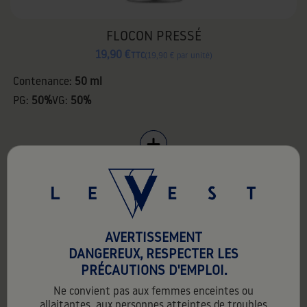
FLOCON PRESSÉ
19,90 €
TTC
19,90 € par unité
Contenance:
50 ml
PG:
50%
VG:
50%
50ml
favorite_border
AVERTISSEMENT
DANGEREUX, RESPECTER LES
PRÉCAUTIONS D'EMPLOI.
Ne convient pas aux femmes enceintes ou
allaitantes, aux personnes atteintes de troubles