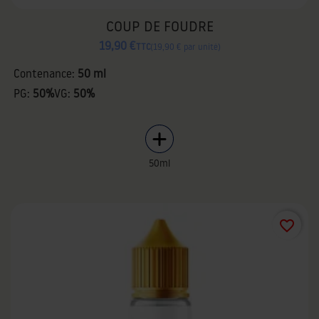
COUP DE FOUDRE
19,90 €
TTC
19,90 € par unité
Contenance:
50 ml
PG:
50%
VG:
50%
50ml
favorite_border