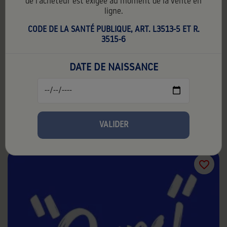
de l'acheteur est exigée au moment de la vente en
ligne.
CODE DE LA SANTÉ PUBLIQUE, ART. L3513-5 ET R.
GOOSE JUICE CONCENTRÉ
3515-6
29,90 €
TTC
29,90 € par unité
DATE DE NAISSANCE
Contenance:
60 ml
0mg
VALIDER
favorite_border