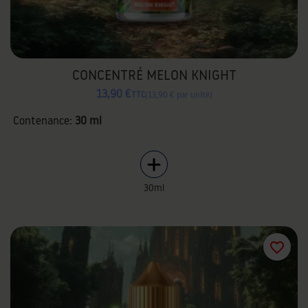
CONCENTRÉ MELON KNIGHT
13,90 €
TTC
13,90 € par unité
Contenance:
30 ml
30ml
favorite_border