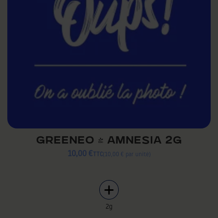
GREENEO - AMNESIA 2G
10,00 €
TTC
10,00 € par unité
2g