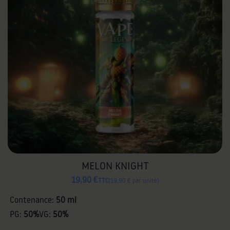
MELON KNIGHT
19,90 €
TTC
19,90 € par unité
Contenance:
50 ml
PG:
50%
VG:
50%