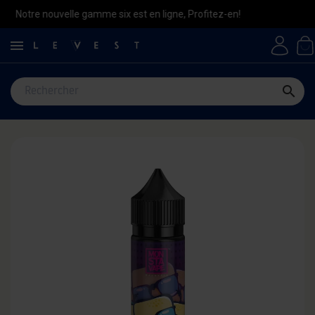
ouvelle gamme six est en ligne, Profitez-en!

search