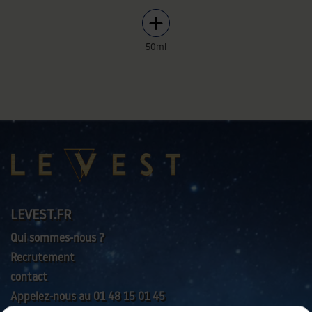
50ml
LEVEST.FR
Qui sommes-nous ?
Recrutement
contact
Appelez-nous au 01 48 15 01 45