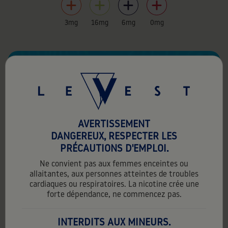
3mg
16mg
6mg
0mg
favorite_border
AVERTISSEMENT
DANGEREUX, RESPECTER LES
PRÉCAUTIONS D'EMPLOI.
Ne convient pas aux femmes enceintes ou
allaitantes, aux personnes atteintes de troubles
cardiaques ou respiratoires. La nicotine crée une
forte dépendance, ne commencez pas.
INTERDITS AUX MINEURS.