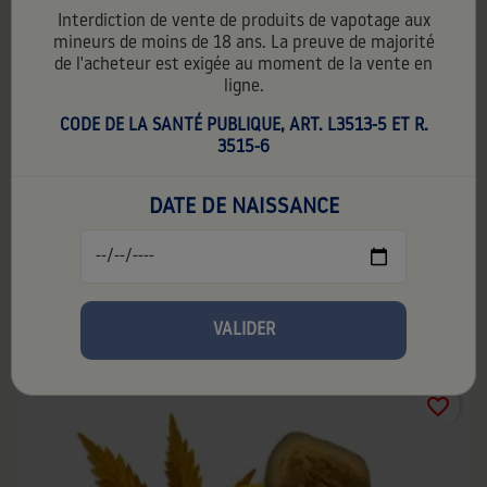
Interdiction de vente de produits de vapotage aux
mineurs de moins de 18 ans. La preuve de majorité
de l'acheteur est exigée au moment de la vente en
ligne.
BESTLIFE - FRESH BOOSTER 20MG
CODE DE LA SANTÉ PUBLIQUE, ART. L3513-5 ET R.
1,50 €
TTC
1,50 € par unité
3515-6
Contenance:
10 ml
DATE DE NAISSANCE
PG:
50%
VG:
50%
20mg
VALIDER
favorite_border