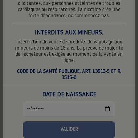
allaitantes, aux personnes atteintes de troubles
cardiaques ou respiratoires. La nicotine crée une
forte dépendance, ne commencez pas.
INTERDITS AUX MINEURS.
Interdiction de vente de produits de vapotage aux
mineurs de moins de 18 ans. La preuve de majorité
de l'acheteur est exigée au moment de la vente en
ligne.
CODE DE LA SANTÉ PUBLIQUE, ART. L3513-5 ET R.
3515-6
EL COMANDANTE
5,90 €
TTC
5,90 € par unité
DATE DE NAISSANCE
Contenance:
10 ml
PG:
60%
VG:
40%
VALIDER