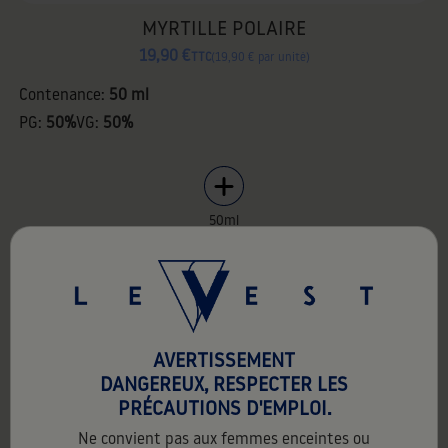
MYRTILLE POLAIRE
19,90 €
TTC
19,90 € par unité
Contenance:
50 ml
PG:
50%
VG:
50%
50ml
favorite_border
AVERTISSEMENT
DANGEREUX, RESPECTER LES
PRÉCAUTIONS D'EMPLOI.
Ne convient pas aux femmes enceintes ou