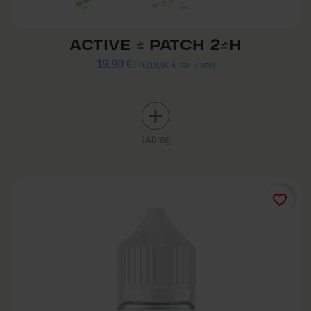
ACTIVE - PATCH 24H
19,90 €
TTC
19,90 € par unité
140mg
favorite_border