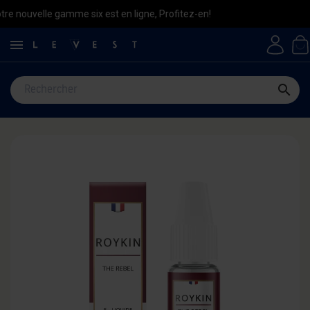
e gamme six est en ligne, Profitez-en!

search