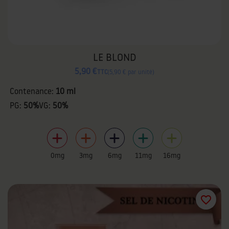
LE BLOND
5,90 €
TTC
5,90 € par unité
Contenance:
10 ml
PG:
50%
VG:
50%
0mg
3mg
6mg
11mg
16mg
favorite_border