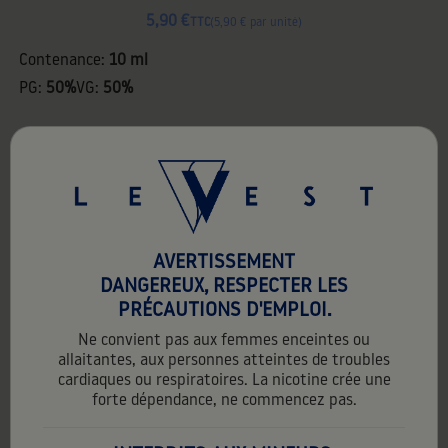
5,90 €
TTC
5,90 € par unité
Contenance:
10 ml
PG:
50%
VG:
50%
16mg
0mg
AVERTISSEMENT
favorite_border
DANGEREUX, RESPECTER LES
PRÉCAUTIONS D'EMPLOI.
Ne convient pas aux femmes enceintes ou
allaitantes, aux personnes atteintes de troubles
cardiaques ou respiratoires. La nicotine crée une
forte dépendance, ne commencez pas.