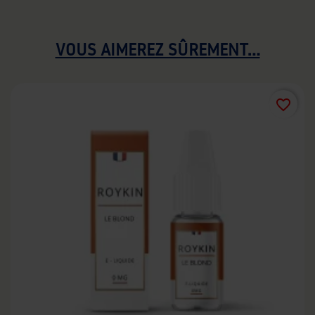
VOUS AIMEREZ SÛREMENT...
favorite_border