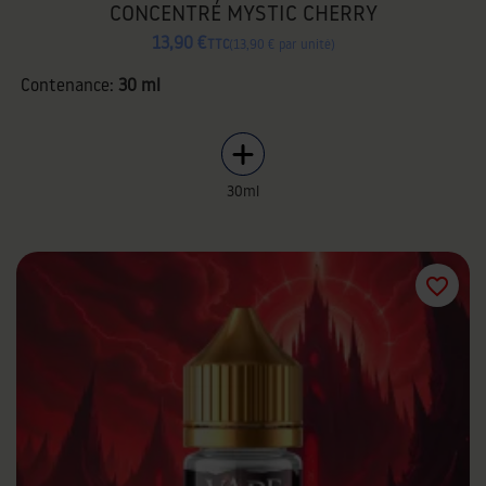
CONCENTRÉ MYSTIC CHERRY
13,90 €
TTC
13,90 € par unité
Contenance:
30 ml
30ml
favorite_border