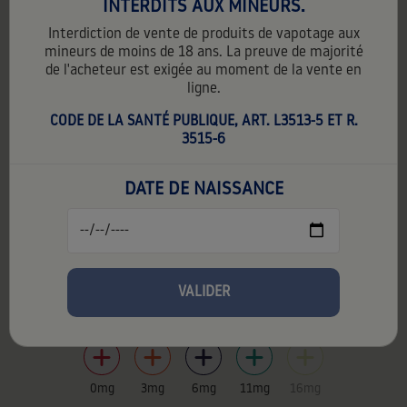
INTERDITS AUX MINEURS.
Interdiction de vente de produits de vapotage aux
mineurs de moins de 18 ans. La preuve de majorité
de l'acheteur est exigée au moment de la vente en
ligne.
CODE DE LA SANTÉ PUBLIQUE, ART. L3513-5 ET R.
3515-6
DATE DE NAISSANCE
LE PETIT COCKTAIL
5,90 €
TTC
5,90 € par unité
Contenance:
10 ml
VALIDER
PG:
50%
VG:
50%
0mg
3mg
6mg
11mg
16mg