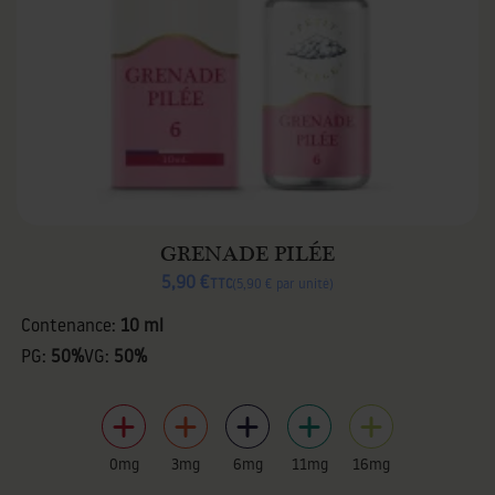
GRENADE PILÉE
5,90 €
TTC
5,90 € par unité
Contenance:
10 ml
PG:
50%
VG:
50%
0mg
3mg
6mg
11mg
16mg