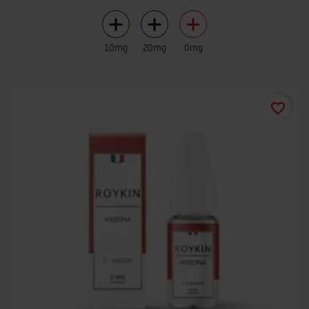
10mg
20mg
0mg
favorite_border