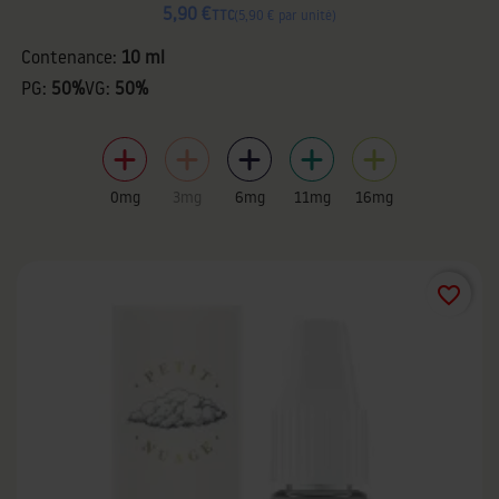
5,90 €
TTC
5,90 € par unité
Contenance:
10 ml
PG:
50%
VG:
50%
0mg
3mg
6mg
11mg
16mg
favorite_border