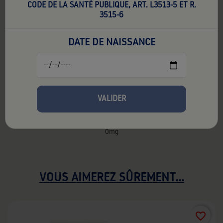
CODE DE LA SANTÉ PUBLIQUE, ART. L3513-5 ET R.
3515-6
DATE DE NAISSANCE
WILO+ - MYRTILLE GLACEE 50ML
14,90 €
TTC
14,90 € par unité
Contenance:
50 ml
VALIDER
0mg
VOUS AIMEREZ SÛREMENT...
favorite_border