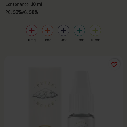
Contenance:
10 ml
PG:
50%
VG:
50%
0mg
3mg
6mg
11mg
16mg
favorite_border