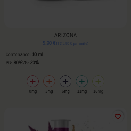
ARIZONA
5,90 €
TTC
5,90 € par unité
Contenance:
10 ml
PG:
80%
VG:
20%
0mg
3mg
6mg
11mg
16mg
favorite_border