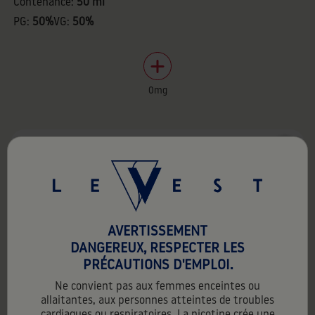
Contenance:
50 ml
PG:
50%
VG:
50%
0mg
favorite_border
AVERTISSEMENT
DANGEREUX, RESPECTER LES
PRÉCAUTIONS D'EMPLOI.
Ne convient pas aux femmes enceintes ou
allaitantes, aux personnes atteintes de troubles