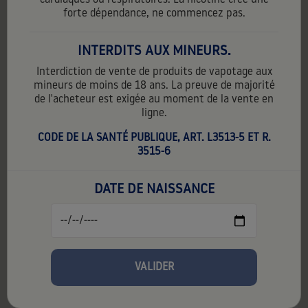
cardiaques ou respiratoires. La nicotine crée une
forte dépendance, ne commencez pas.
INTERDITS AUX MINEURS.
Interdiction de vente de produits de vapotage aux
mineurs de moins de 18 ans. La preuve de majorité
de l'acheteur est exigée au moment de la vente en
ligne.
WILO - STARTER KIT CERISE FRAMBOISE
CODE DE LA SANTÉ PUBLIQUE, ART. L3513-5 ET R.
6,90 €
TTC
3515-6
Contenance:
2 ml
DATE DE NAISSANCE
2%
1%
VALIDER
favorite_border