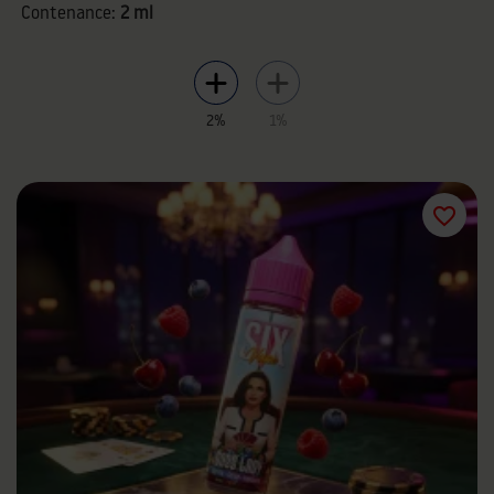
Contenance:
2 ml
2%
1%
favorite_border