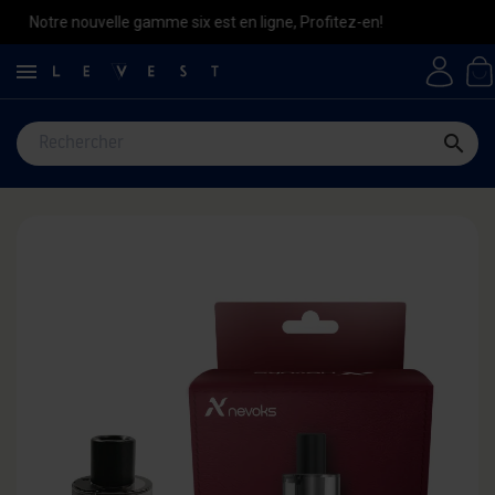
tre nouvelle gamme six est en ligne, Profitez-en!

search