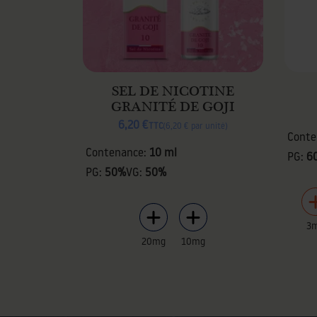
SEL DE NICOTINE
GRANITÉ DE GOJI
6,20 €
TTC
6,20 € par unité
Conte
Contenance:
10 ml
PG:
6
PG:
50%
VG:
50%
3
20mg
10mg