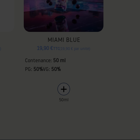
MIAMI BLUE
19,90 €
TTC
19,90 € par unité
Contenance:
50 ml
PG:
50%
VG:
50%
50ml