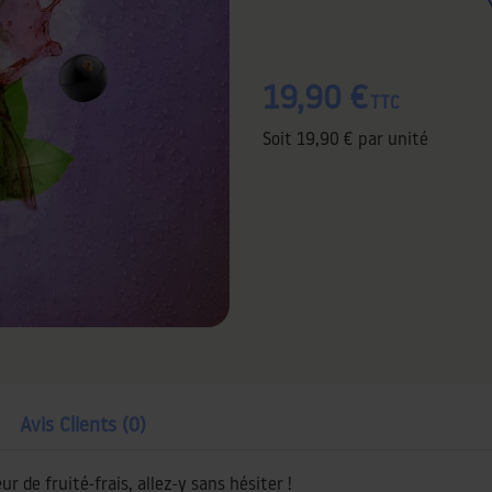
19,90 €
TTC
Soit
19,90 €
par unité
Avis Clients (0)
r de fruité-frais, allez-y sans hésiter !