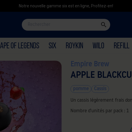
Notre nouvelle gamme six est en ligne, Profitez-en!
search
APE OF LEGENDS
SIX
ROYKIN
WILO
REFILL
Empire Brew
APPLE BLACKC
pomme
Cassis
Un cassis légèrement frais do
Nombre d'unités par pack :
1