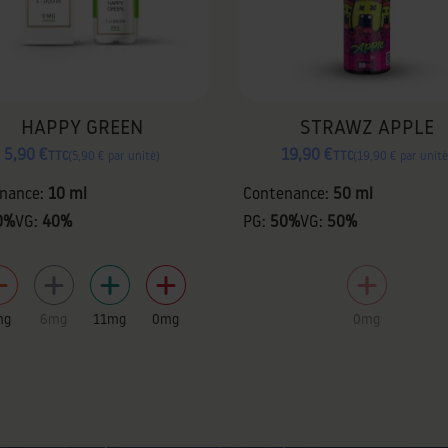
HAPPY GREEN
STRAWZ APPLE
5,90 €
19,90 €
TTC
5,90 € par unité
TTC
19,90 € par unité
nance:
10 ml
Contenance:
50 ml
0%
VG:
40%
PG:
50%
VG:
50%
mg
6mg
11mg
0mg
0mg