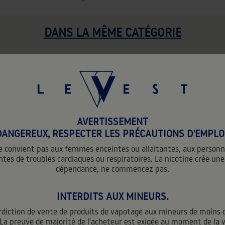
DANS LA MÊME CATÉGORIE
favorite_border
AVERTISSEMENT
DANGEREUX, RESPECTER LES PRÉCAUTIONS D'EMPLOI
 convient pas aux femmes enceintes ou allaitantes, aux person
ntes de troubles cardiaques ou respiratoires. La nicotine crée une
dépendance, ne commencez pas.
O+ - CLASSIC BLACK 10ML
INTERDITS AUX MINEURS.
BEST LIFE - TROPIC
FRUITS
3,90 €
rdiction de vente de produits de vapotage aux mineurs de moins 
TTC
3,90 € par unité
21,90 €
 La preuve de majorité de l'acheteur est exigée au moment de la 
TTC
21,90 € par unité