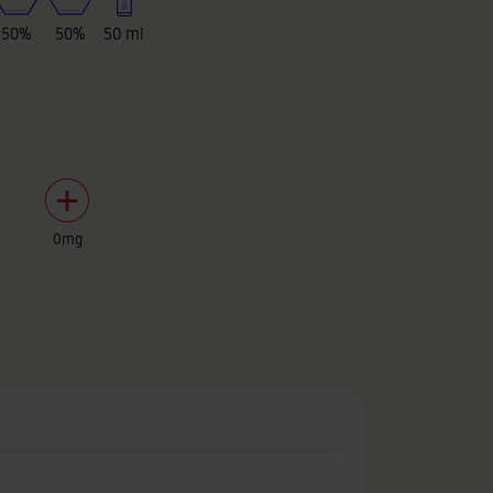
50%
50%
50 ml
0mg