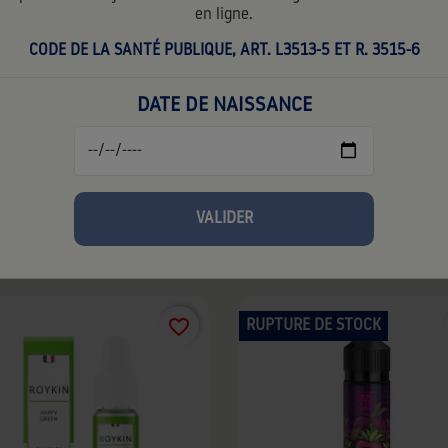
nance:
10 ml
en ligne.
Contenance:
70 ml
CODE DE LA SANTÉ PUBLIQUE, ART. L3513-5 ET R. 3515-6
PG:
50%
VG:
50%
DATE DE NAISSANCE
10mg
20mg
0mg
0mg
VALIDER
VOUS AIMEREZ SÛREMENT...
favorite_border
RUPTURE DE STOCK