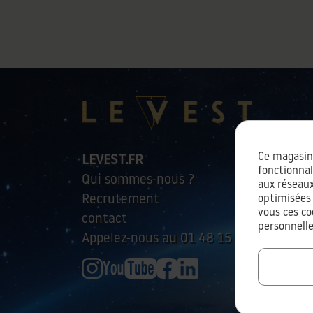
Ce magasin 
LEVEST.FR
fonctionnal
Qui sommes-nous ?
aux réseaux
optimisées 
Recrutement
vous ces co
contact
personnelle
Appelez-nous au 01 48 15 01 45