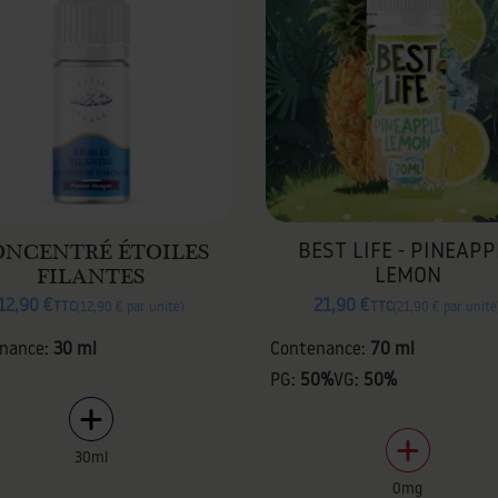
ONCENTRÉ ÉTOILES
BEST LIFE - PINEAPP
FILANTES
LEMON
12,90 €
21,90 €
TTC
12,90 € par unité
TTC
21,90 € par unité
nance:
30 ml
Contenance:
70 ml
PG:
50%
VG:
50%
30ml
0mg