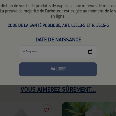
rdiction de vente de produits de vapotage aux mineurs de moins 
 La preuve de majorité de l'acheteur est exigée au moment de la 
WILO BOOST RECHARG
19,90 €
en ligne.
TTC
19,90 € par unité
2+10ML FRUIT DU DRA
CODE DE LA SANTÉ PUBLIQUE, ART. L3513-5 ET R. 3515-6
9,90 €
TTC
9,90 € par unité
DATE DE NAISSANCE
5g
1%
2%
0%
VALIDER
VOUS AIMEREZ SÛREMENT...
favorite_border