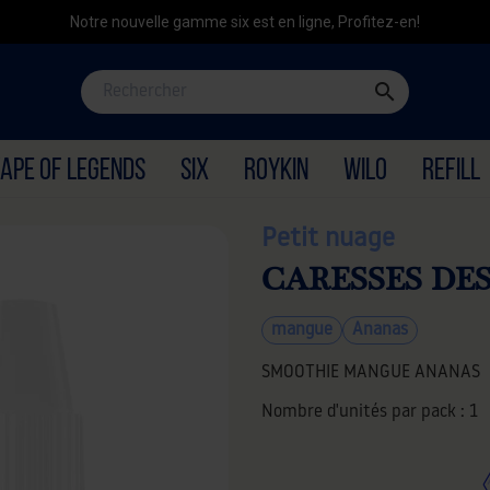
Notre nouvelle gamme six est en ligne, Profitez-en!
search
APE OF LEGENDS
SIX
ROYKIN
WILO
REFILL
Petit nuage
CARESSES DES
mangue
Ananas
SMOOTHIE MANGUE ANANAS
Nombre d'unités par pack :
1