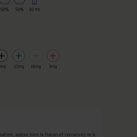
50%
50%
10 ml
6mg
11mg
16mg
3mg
sation, agitez bien le flacon et conservez-le à