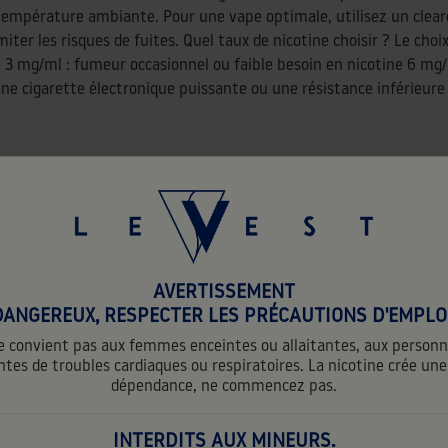
 à température ambiante. Pour une vape optimale, utilisez un cle
imiter les risques de fuites. Quel taux de nicotine choisir ? Le ch
ne 3 mg/ml : fumeur occasionnel ou faible besoin en nicotine 6 
 cigarette électronique puissante ou une résistance inférieure à
DANS LA MÊME CATÉGORIE
favorite_border
AVERTISSEMENT
DANGEREUX, RESPECTER LES PRÉCAUTIONS D'EMPLOI
 convient pas aux femmes enceintes ou allaitantes, aux person
ntes de troubles cardiaques ou respiratoires. La nicotine crée une
dépendance, ne commencez pas.
INTERDITS AUX MINEURS.