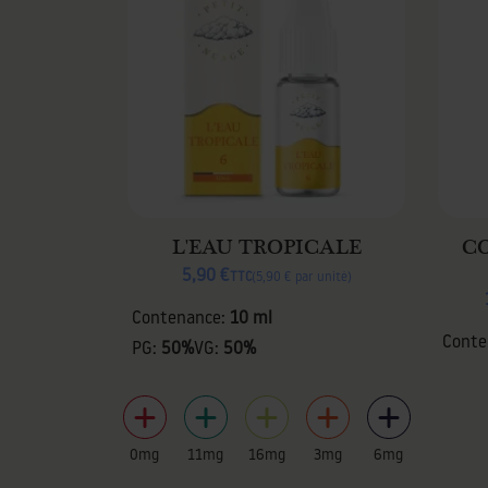
L'EAU TROPICALE
C
5,90 €
TTC
5,90 € par unité
Contenance:
10 ml
Conte
PG:
50%
VG:
50%
0mg
11mg
16mg
3mg
6mg