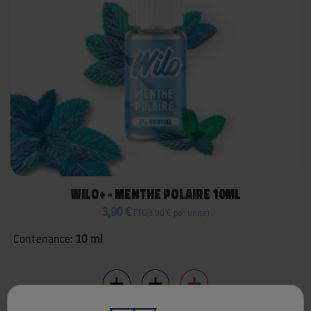
WILO+ - MENTHE POLAIRE 10ML
3,90 €
TTC
3,90 € par unité
Contenance:
10 ml
10mg
20mg
0mg