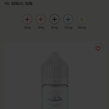
PG:
50%
VG:
50%
0mg
3mg
6mg
11mg
16mg
favorite_border