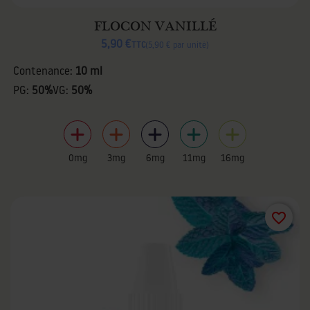
FLOCON VANILLÉ
5,90 €
TTC
5,90 € par unité
Contenance:
10 ml
PG:
50%
VG:
50%
0mg
3mg
6mg
11mg
16mg
favorite_border