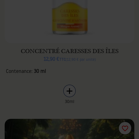
CONCENTRÉ CARESSES DES ÎLES
12,90 €
TTC
12,90 € par unité
Contenance:
30 ml
30ml
favorite_border